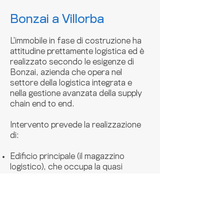
Bonzai a Villorba
L’immobile in fase di costruzione ha
attitudine prettamente logistica ed è
realizzato secondo le esigenze di
Bonzai, azienda che opera nel
settore della logistica integrata e
nella gestione avanzata della supply
chain end to end.
Intervento prevede la realizzazione
di:
Edificio principale (il magazzino
logistico), che occupa la quasi
totalità della superficie coperta di
progetto con altezza media di 13,60
mt per ottimizzare al meglio lo
stoccaggio con scaffalature
Fabbricato accessorio al principale,